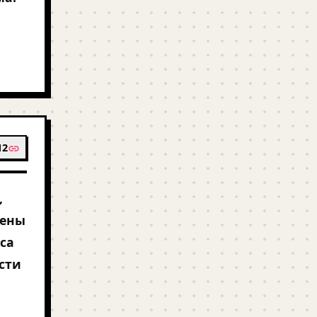
12
,
цены
оса
сти