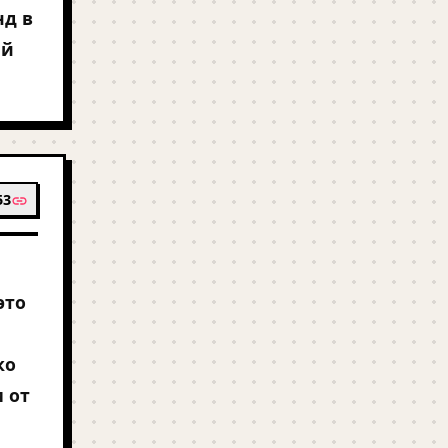
нд в
ый
53
это
ко
 от