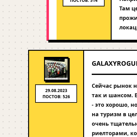
ПОСТОВ: 514
Там ц
прожи
локац
GALAXYROGU
Сейчас рынок н
29.08.2023
так и шансом. 
ПОСТОВ: 526
- это хорошо, н
на туризм в це
очень тщательн
риелторами, ко