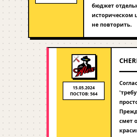
бюджет отдельн
историческом 
не повторить.
CHER
Согла
15.05.2024
'треб
ПОСТОВ: 564
прост
Прежд
смет 
краси