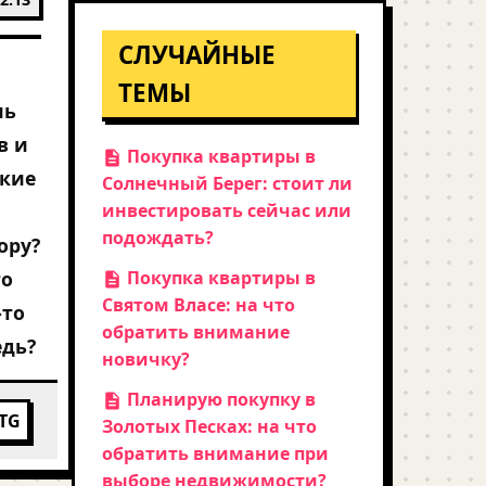
СЛУЧАЙНЫЕ
ТЕМЫ
нь
в и
Покупка квартиры в
акие
Солнечный Берег: стоит ли
инвестировать сейчас или
подождать?
ору?
то
Покупка квартиры в
Святом Власе: на что
-то
обратить внимание
едь?
новичку?
Планирую покупку в
TG
Золотых Песках: на что
обратить внимание при
выборе недвижимости?