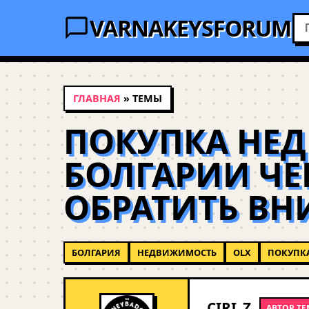
VARNAKEYSFORUM
ГЛАВНАЯ
» ТЕМЫ
ПОКУПКА НЕ
БОЛГАРИИ ЧЕР
ОБРАТИТЬ ВН
БОЛГАРИЯ
НЕДВИЖИМОСТЬ
OLX
ПОКУПК
CIRI_Z
АВТОР Т