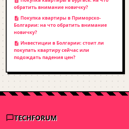
Покупка квартиры в Бургасе: на что
обратить внимание новичку?
Покупка квартиры в Приморско-
Болгарии: на что обратить внимание
новичку?
Инвестиции в Болгарии: стоит ли
покупать квартиру сейчас или
подождать падения цен?
TECHFORUM