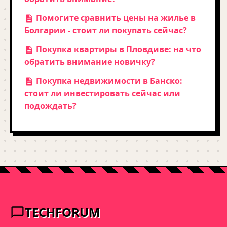
Помогите сравнить цены на жилье в
Болгарии - стоит ли покупать сейчас?
Покупка квартиры в Пловдиве: на что
обратить внимание новичку?
Покупка недвижимости в Банско:
стоит ли инвестировать сейчас или
подождать?
TECHFORUM