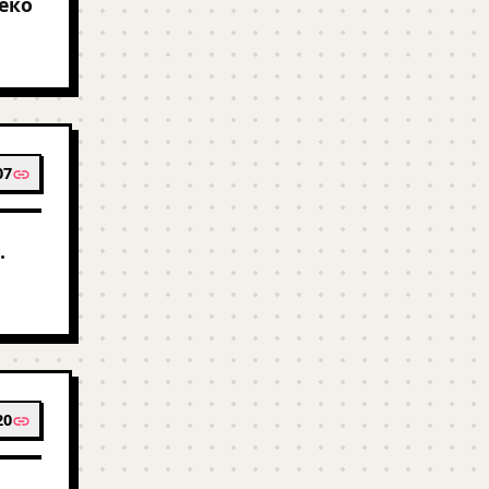
еко
07
.
20