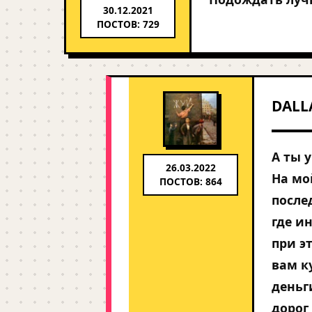
30.12.2021
ПОСТОВ: 729
DALL
А ты 
26.03.2022
На мо
ПОСТОВ: 864
после
где и
при э
вам к
деньг
дорог