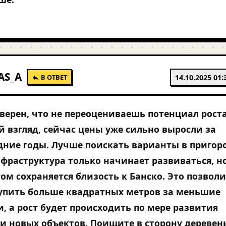
AS_A
В ОТВЕТ
14.10.2025 01:
уверен, что не переоцениваешь потенциал рост
й взгляд, сейчас цены уже сильно выросли за
дние годы. Лучше поискать варианты в пригор
нфраструктура только начинает развиваться, н
том сохраняется близость к Банско. Это позвол
упить больше квадратных метров за меньшие
и, а рост будет происходить по мере развития
 и новых объектов. Поищите в сторону деревень