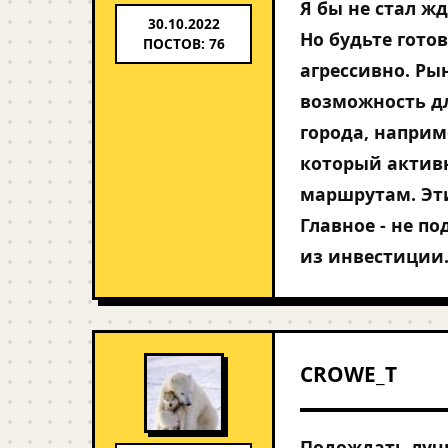
Я бы не стал ж
30.10.2022
Но будьте гото
ПОСТОВ: 76
агрессивно. Рын
возможность дл
города, наприм
который актив
маршрутам. Эти
Главное - не п
из инвестиции
CROWE_T
Подождать луч