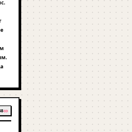
с.
т
ие
им
ым.
да
38