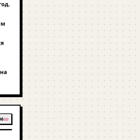
год.
им
ся
 на
36