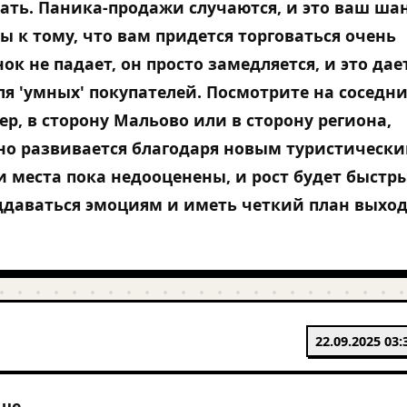
дать. Паника-продажи случаются, и это ваш шан
вы к тому, что вам придется торговаться очень
ок не падает, он просто замедляется, и это дае
я 'умных' покупателей. Посмотрите на соседн
ер, в сторону Мальово или в сторону региона,
но развивается благодаря новым туристическ
 места пока недооценены, и рост будет быстр
оддаваться эмоциям и иметь четкий план выхо
.
22.09.2025 03:
ше.