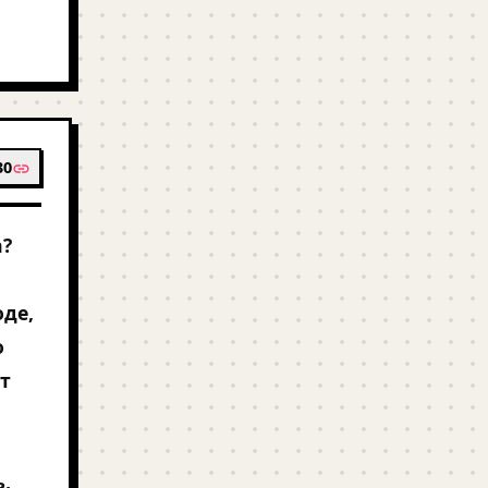
30
а?
оде,
о
ит
,