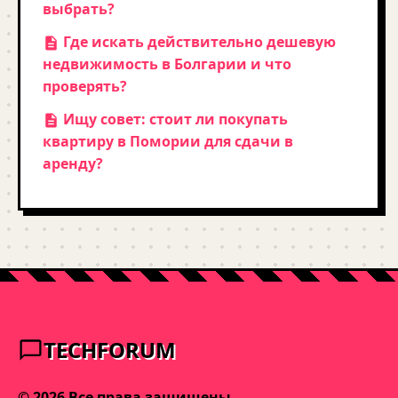
выбрать?
Где искать действительно дешевую
недвижимость в Болгарии и что
проверять?
Ищу совет: стоит ли покупать
квартиру в Помории для сдачи в
аренду?
TECHFORUM
© 2026 Все права защищены.