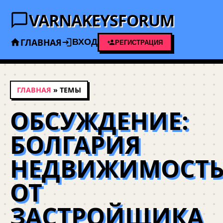
VARNAKEYSFORUM
ГЛАВНАЯ
ВХОД
РЕГИСТРАЦИЯ
ГЛАВНАЯ
» ТЕМЫ
ОБСУЖДЕНИЕ:
БОЛГАРИЯ
НЕДВИЖИМОСТ
ОТ
ЗАСТРОЙЩИКА