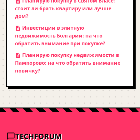
Планирую покупку в Святом Власе:
стоит ли брать квартиру или лучше
дом?
Инвестиции в элитную
недвижимость Болгарии: на что
обратить внимание при покупке?
Планирую покупку недвижимости в
Пампорово: на что обратить внимание
новичку?
TECHFORUM