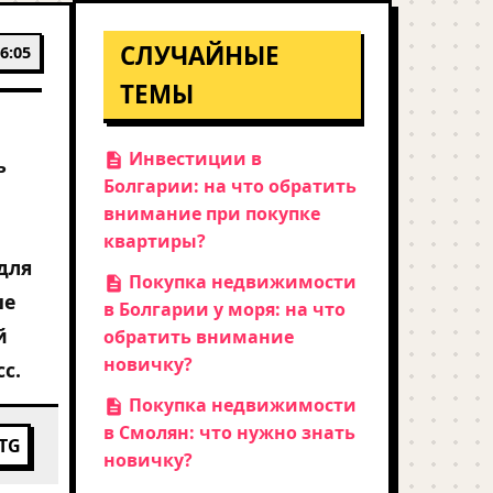
СЛУЧАЙНЫЕ
6:05
ТЕМЫ
Инвестиции в
ь
Болгарии: на что обратить
внимание при покупке
квартиры?
для
Покупка недвижимости
ше
в Болгарии у моря: на что
й
обратить внимание
новичку?
с.
Покупка недвижимости
в Смолян: что нужно знать
TG
новичку?