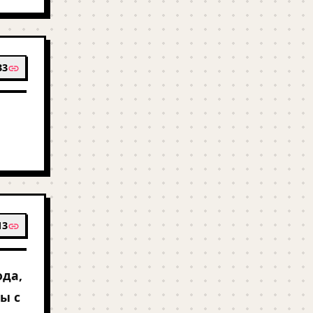
33
13
ода,
ы с