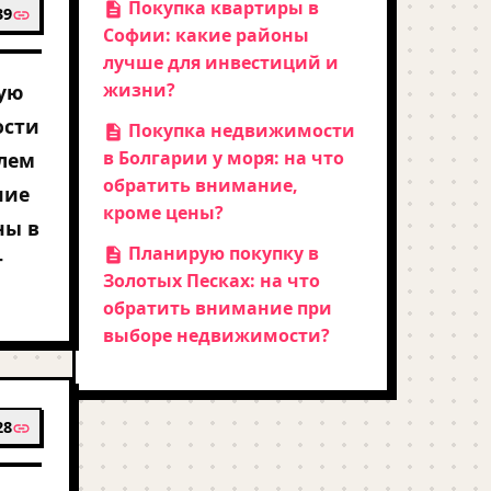
Покупка квартиры в
39
Софии: какие районы
лучше для инвестиций и
жизни?
тую
ости
Покупка недвижимости
в Болгарии у моря: на что
блем
обратить внимание,
ние
кроме цены?
ны в
Планирую покупку в
т
Золотых Песках: на что
обратить внимание при
выборе недвижимости?
28