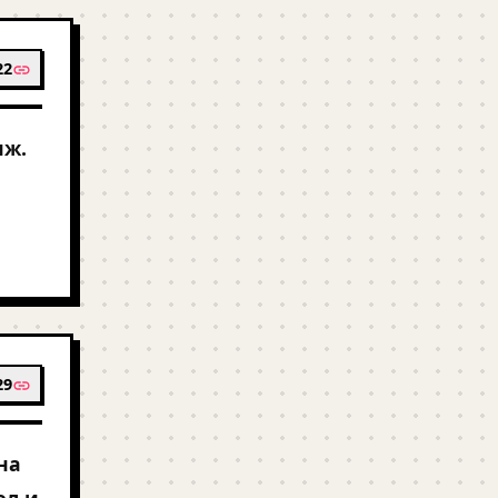
22
иж.
29
на