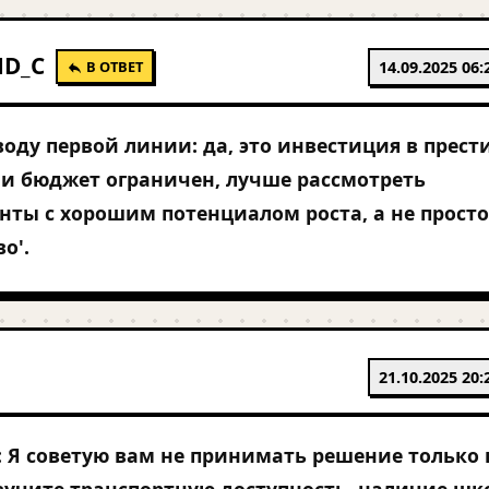
ND_C
В ОТВЕТ
14.09.2025 06:
воду первой линии: да, это инвестиция в прест
ли бюджет ограничен, лучше рассмотреть
нты с хорошим потенциалом роста, а не просто
о'.
21.10.2025 20:
 Я советую вам не принимать решение только 