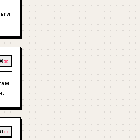
ньги
30
там
и.
51