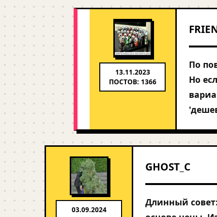
FRIE
По по
13.11.2023
Но ес
ПОСТОВ: 1366
вариа
'дешев
GHOST_C
Длинный совет:
03.09.2024