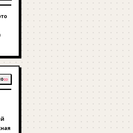
это
а
10
ый
жная