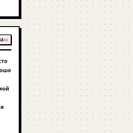
53
сто
рошо
амой
ия