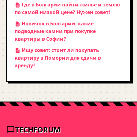
Где в Болгарии найти жилье и землю
по самой низкой цене? Нужен совет!
Новичок в Болгарии: какие
подводные камни при покупке
квартиры в Софии?
Ищу совет: стоит ли покупать
квартиру в Помории для сдачи в
аренду?
TECHFORUM