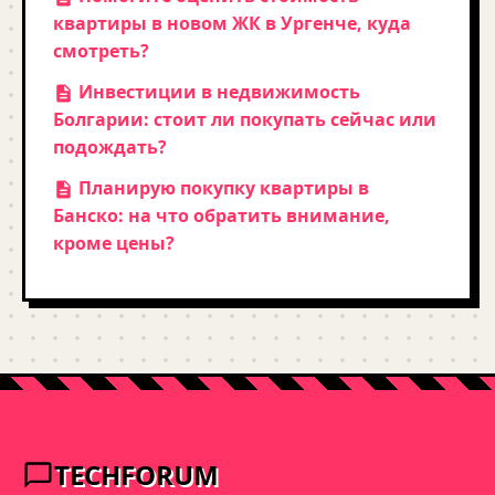
квартиры в новом ЖК в Ургенче, куда
смотреть?
Инвестиции в недвижимость
Болгарии: стоит ли покупать сейчас или
подождать?
Планирую покупку квартиры в
Банско: на что обратить внимание,
кроме цены?
TECHFORUM