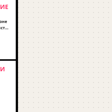
КИЕ
оне
ста,
ийся
или
ЛИ
Кто