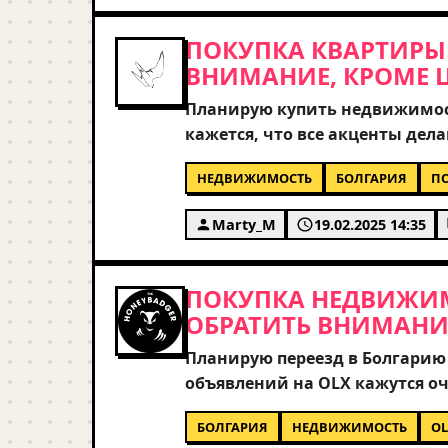
ПОКУПКА КВАРТИРЫ 
ВНИМАНИЕ, КРОМЕ 
Планирую купить недвижимость
кажется, что все акценты дела
ловушкой. Подскажите, пожал
НЕДВИЖИМОСТЬ
БОЛГАРИЯ
П
перед сделкой? Интересует не
налоговые обязательства для 
Marty_M
19.02.2025 14:35
или лучше присмотреться к к
благодарен за реальный опыт т
ПОКУПКА НЕДВИЖИМО
ОБРАТИТЬ ВНИМАНИ
Планирую переезд в Болгари
объявлений на OLX кажутся о
мошенников и юридических п
БОЛГАРИЯ
НЕДВИЖИМОСТЬ
O
основные риски при покупке ч