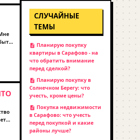
СЛУЧАЙНЫЕ
ТЕМЫ
 Мне
 быть
Планирую покупку
ь
квартиры в Сарафово - на
что обратить внимание
ны
перед сделкой?
Планирую покупку в
Солнечном Берегу: что
ЧТО
учесть, кроме цены?
Покупка недвижимости
ство
в Сарафово: что учесть
чет
перед покупкой и какие
районы лучше?