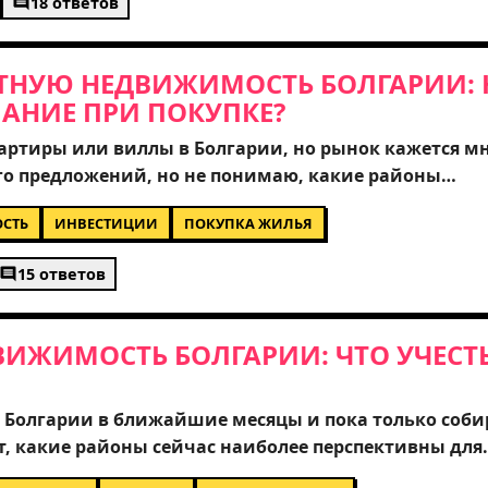
18 ответов
не нужно понять, стоит ли сразу вкладывать крупн
ендовать жилье, чтобы освоиться и оценить район
ТНУЮ НЕДВИЖИМОСТЬ БОЛГАРИИ: 
АНИЕ ПРИ ПОКУПКЕ?
артиры или виллы в Болгарии, но рынок кажется м
о предложений, но не понимаю, какие районы
долгосрочной инвестиции. Подскажите, пожалуйст
СТЬ
ИНВЕСТИЦИИ
ПОКУПКА ЖИЛЬЯ
жно учесть при покупке, чтобы избежать проблем с
 реальный потенциал роста стоимости в Софии или
15 ответов
 благодарен за советы опытных инвесторов.
ВИЖИМОСТЬ БОЛГАРИИ: ЧТО УЧЕСТ
 Болгарии в ближайшие месяцы и пока только соб
, какие районы сейчас наиболее перспективны для
х курортов. Особенно хотелось бы узнать о