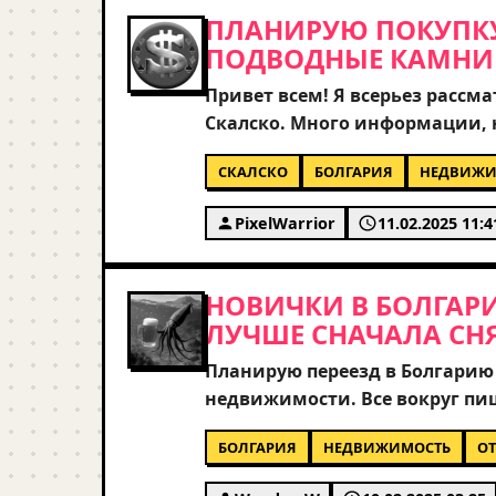
ПЛАНИРУЮ ПОКУПКУ
ПОДВОДНЫЕ КАМНИ 
Привет всем! Я всерьез расс
Скалско. Много информации, 
что реально нужно учитывать 
СКАЛСКО
БОЛГАРИЯ
НЕДВИЖИ
юридические аспекты владения
смотреть варианты вблизи мо
PixelWarrior
11.02.2025 11:4
район? Буду очень благодарен
строил дома. Какие документы
НОВИЧКИ В БОЛГАРИ
ЛУЧШЕ СНАЧАЛА СНЯ
Планирую переезд в Болгарию
недвижимости. Все вокруг пиш
кажется, что без личного опыт
БОЛГАРИЯ
НЕДВИЖИМОСТЬ
О
уже купил квартиру или дом в
впечатлениями? Особенно инт