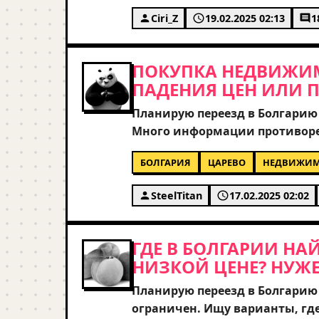
лучше сразу обращаться к мес
Ciri_Z
19.02.2025 02:13
1
практический совет от тех, кт
какие-то типовые документы,
ПОКУПКА НЕДВИЖИМ
ПАДЕНИЯ ЦЕН ИЛИ П
Планирую переезд в Болгарию 
Много информации противоречи
предупреждают о возможных сп
БОЛГАРИЯ
ЦАРЕВО
НЕДВИЖИМ
дела с ценами на вторичном 
районах или лучше сосредоточ
SteelTitan
17.02.2025 02:02
интересует юридический аспе
проблем с собственностью в Б
ГДЕ В БОЛГАРИИ Н
НИЗКОЙ ЦЕНЕ? НУЖЕ
Планирую переезд в Болгарию
ограничен. Ищу варианты, гд