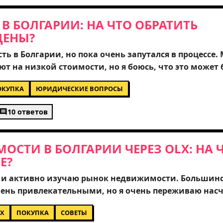
В БОЛГАРИИ: НА ЧТО ОБРАТИТЬ
ЦЕНЫ?
 в Болгарии, но пока очень запутался в процессе.
ют на низкой стоимости, но я боюсь, что это может
уйста, какие юридические нюансы нужно проверит
ОКУПКА
ЮРИДИЧЕСКИЕ ВОПРОСЫ
 только сам дом, но и документы на землю, а также
иностранцев. Стоит ли смотреть в отдаленные райо
10 ответов
рупным городам типа Софии или Варны? Буду очень
ех, кто уже покупал здесь жилье.
СТИ В БОЛГАРИИ ЧЕРЕЗ OLX: НА 
Е?
ю и активно изучаю рынок недвижимости. Большин
чень привлекательными, но я очень переживаю нас
одводных камней. Подскажите, пожалуйста, какие
LX
ПОКУПКА
СОВЕТЫ
ерез такие площадки? Стоит ли доверять цене, или