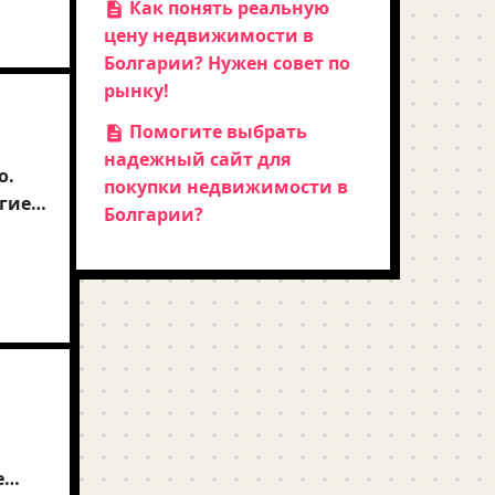
Как понять реальную
цену недвижимости в
 есть
Болгарии? Нужен совет по
рынку!
Помогите выбрать
надежный сайт для
о.
покупки недвижимости в
гие
Болгарии?
т
кже
жать
е