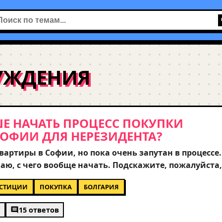
УЖДЕНИЯ
Е НАЧАТЬ ПРОЦЕСС ПОКУПКИ
ОФИИ ДЛЯ НЕРЕЗИДЕНТА?
артиры в Софии, но пока очень запутан в процессе.
наю, с чего вообще начать. Подскажите, пожалуйста,
анцу, и какие риски стоит учесть при покупке?
СТИЦИИ
ПОКУПКА
БОЛГАРИЯ
 юридической чистотой сделки и выбором района - 
пективным для инвестиций? Буду благодарен за лю
1
15 ответов
добной ситуации.