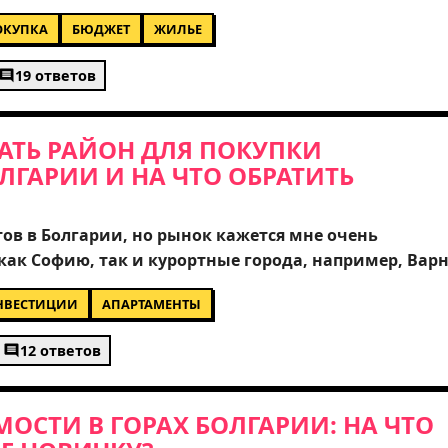
и. Подскажите, пожалуйста, какие регионы или гор
ОКУПКА
БЮДЖЕТ
ЖИЛЬЕ
омент? Интересует не только квартира, но и
льшой дом. Какие подводные камни нужно знать п
19 ответов
на переоцененные районы? Буду благодарен за реал
 жилье.
АТЬ РАЙОН ДЛЯ ПОКУПКИ
ЛГАРИИ И НА ЧТО ОБРАТИТЬ
ов в Болгарии, но рынок кажется мне очень
ак Софию, так и курортные города, например, Вар
те, пожалуйста, какие районы наиболее перспекти
НВЕСТИЦИИ
АПАРТАМЕНТЫ
 а где лучше для жизни? Особенно интересует вопро
 и налогообложением для нерезидентов. Стоит ли
12 ответов
и моря или лучше сосредоточиться на городской
лагодарен за реальный опыт тех, кто уже покупал ж
ОСТИ В ГОРАХ БОЛГАРИИ: НА ЧТО