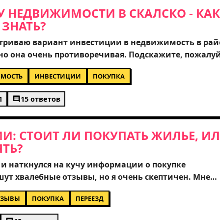
 НЕДВИЖИМОСТИ В СКАЛСКО - КА
ЗНАТЬ?
матриваю вариант инвестиции в недвижимость в рай
но она очень противоречивая. Подскажите, пожалуй
новичку? Меня интересует не только цена, но и
МОСТЬ
ИНВЕСТИЦИИ
ПОКУПКА
, а также перспективы сдачи в аренду. Стоит ли
ря или лучше выбрать более тихий, но развивающ
1
15 ответов
 за реальный опыт тех, кто уже покупал там жилье 
 проверить в первую очередь?
И: СТОИТ ЛИ ПОКУПАТЬ ЖИЛЬЕ, И
ТЬ?
 и наткнулся на кучу информации о покупке
ут хвалебные отзывы, но я очень скептичен. Мне
а сложно понять, где правда, а где просто реклама. 
ТЗЫВЫ
ПОКУПКА
ПЕРЕЕЗД
 Болгарии, поделитесь, пожалуйста, реальными
ересует вопрос с юридической чистотой сделок и