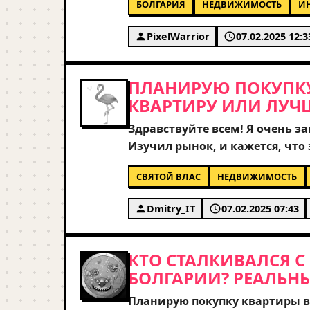
БОЛГАРИЯ
НЕДВИЖИМОСТЬ
И
юридических нюансах покупки
документов. Стоит ли сейчас 
PixelWarrior
07.02.2025 12:3
очень благодарен за реальный 
ПЛАНИРУЮ ПОКУПКУ 
КВАРТИРУ ИЛИ ЛУЧ
Здравствуйте всем! Я очень з
Изучил рынок, и кажется, что 
определиться с форматом жиль
СВЯТОЙ ВЛАС
НЕДВИЖИМОСТЬ
квартира в новом ЖК или неб
подводные камни мне стоит зн
Dmitry_IT
07.02.2025 07:43
юридической чистотой сделки
Спасибо за любые советы от те
КТО СТАЛКИВАЛСЯ 
БОЛГАРИИ? РЕАЛЬН
Планирую покупку квартиры в 