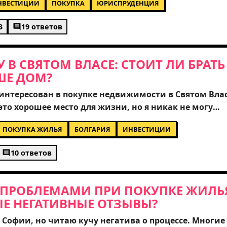
НВЕСТИЦИИ
ПОКУПКА
ЮРИСПРУДЕНЦИЯ
 для нерезидентов и о процессе оформления
покупать, учитывая текущую волатильность рынка? 
3
19 ответов
опыт тех, кто уже проходил через эту процедуру.
В СВЯТОМ ВЛАСЕ: СТОИТ ЛИ БРАТЬ
ШЕ ДОМ?
аинтересован в покупке недвижимости в Святом Влас
это хорошее место для жизни, но я никак не могу
я. Мне важно понять, что сейчас более выгодно:
ПОКУПКА ЖИЛЬЯ
БОЛГАРИЯ
ИНВЕСТИЦИИ
ольшой, но ухоженный дом за городом. Какие
ать при покупке? Особенно интересует вопрос с
10 ответов
 и перспективами роста стоимости в ближайшие 3-5
х, кто уже жил или покупал там!
С ПРОБЛЕМАМИ ПРИ ПОКУПКЕ ЖИЛЬ
ЫЕ НЕГАТИВНЫЕ ОТЗЫВЫ?
Софии, но читаю кучу негатива о процессе. Многие