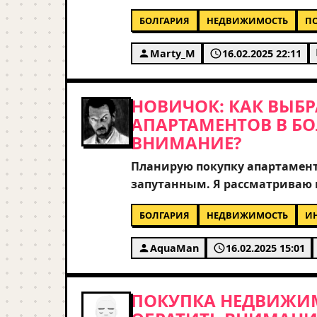
только туристические ловушк
БОЛГАРИЯ
НЕДВИЖИМОСТЬ
П
наименее дорогие на данный м
потенциально земля под небо
Marty_M
16.02.2025 22:11
покупке, чтобы не нарваться 
опыт тех, кто уже покупал там
НОВИЧОК: КАК ВЫБР
АПАРТАМЕНТОВ В БО
ВНИМАНИЕ?
Планирую покупку апартамент
запутанным. Я рассматриваю к
или Золотые Пески. Подскажи
БОЛГАРИЯ
НЕДВИЖИМОСТЬ
И
для долгосрочной инвестиции,
юридической чистотой сделки
AquaMan
16.02.2025 15:01
рассматривать покупку вблиз
инфраструктуре? Буду очень б
ПОКУПКА НЕДВИЖИМ