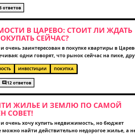
тному риелтору? Буду очень благодарен за любой
8 ответов
о уже успешно купил жилье в Болгарии. Может быть,
 которые нужно проверить в первую очередь?
ОСТИ В ЦАРЕВО: СТОИТ ЛИ ЖДАТЬ
ОКУПАТЬ СЕЙЧАС?
и очень заинтересован в покупке квартиры в Царев
вая: одни говорят, что рынок сейчас на пике, дру
адах. Подскажите, пожалуйста, как сейчас обстоя
ОСТЬ
ИНВЕСТИЦИИ
ПОКУПКА
рынке? Стоит ли мне искать варианты в отдаленных
иться на центральных, более дорогих локациях? Та
12 ответов
кт - какие документы нужно проверить, чтобы избе
олгарии?
АЙТИ ЖИЛЬЕ И ЗЕМЛЮ ПО САМОЙ
Н СОВЕТ!
 и очень хочу купить недвижимость, но бюджет
е можно найти действительно недорогое жилье, а н