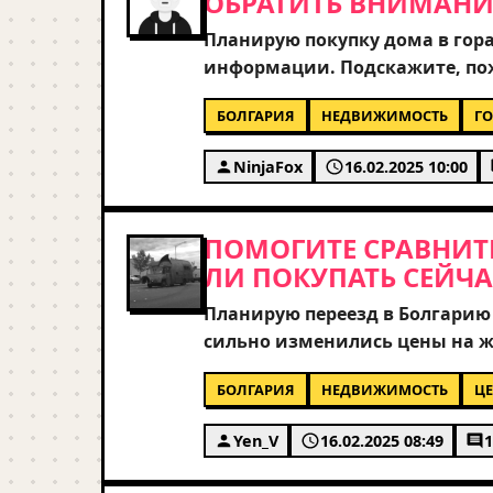
ОБРАТИТЬ ВНИМАНИ
Планирую покупку дома в гора
информации. Подскажите, пож
жизни, а не только для инвес
БОЛГАРИЯ
НЕДВИЖИМОСТЬ
Г
чистоты сделок и налогообло
покупку в отдаленных деревн
NinjaFox
16.02.2025 10:00
курортным зонам? Буду благод
которые знают местную специ
ПОМОГИТЕ СРАВНИТЬ
ЛИ ПОКУПАТЬ СЕЙЧА
Планирую переезд в Болгарию
сильно изменились цены на жи
вроде Солнечного Берега или
БОЛГАРИЯ
НЕДВИЖИМОСТЬ
Ц
какие цены реальные, а какие
кто уже покупал или арендова
Yen_V
16.02.2025 08:49
1
для инвестиций, учитывая т