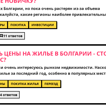
Е НОВИЧКУ?
х Болгарии, но пока очень растерян из-за объема
алуйста, какие регионы наиболее привлекательны
тиций? Меня особенно интересует вопрос юридичес
ОРЫ
ПОКУПКА
ИНВЕСТИЦИИ
жения для нерезидентов. Стоит ли рассматривать
ях или лучше присмотреться к более развитым
11 ответов
арен за советы опытных покупателей и риелторов,
фику.
 ЦЕНЫ НА ЖИЛЬЕ В БОЛГАРИИ - СТ
С?
 и очень интересуюсь рынком недвижимости. Наск
лье за последний год, особенно в популярных мест
 Варны? Я нашел разные предложения, но не понима
ЕНЫ
ПОКУПКА ЖИЛЬЯ
ПЕРЕЕЗД
 уже завышены. Буду очень благодарен за советы от 
л жилье в стране. Какие районы сейчас самые выг
4 ответов
екущую экономическую ситуацию?